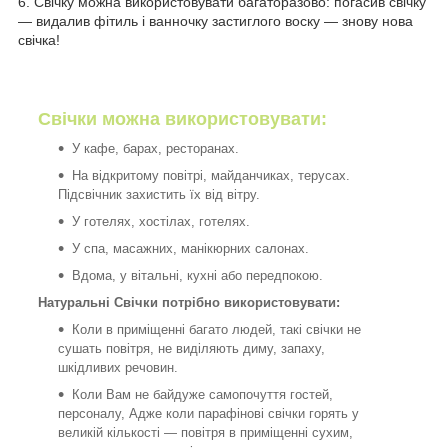
6. Свічку можна використовувати багаторазово: погасив свічку
— видалив фітиль і ванночку застиглого воску — знову нова
свічка!
Свічки можна використовувати:
У кафе, барах, ресторанах.
На відкритому повітрі, майданчиках, терусах.
Підсвічник захистить їх від вітру.
У готелях, хостілах, готелях.
У спа, масажних, манікюрних салонах.
Вдома, у вітальні, кухні або передпокою.
Натуральні Свічки потрібно використовувати:
Коли в приміщенні багато людей, такі свічки не
сушать повітря, не виділяють диму, запаху,
шкідливих речовин.
Коли Вам не байдуже самопочуття гостей,
персоналу, Адже коли парафінові свічки горять у
великій кількості — повітря в приміщенні сухим,