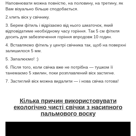
Наповнювати можна повністю, на половину, на третину, як
Вам візуально більше сподобається.
2.vлить віск у свічнику.
3. Берем фітиль і відрізаємо від нього шматочок, який
відповідатиме необхідному часу горіння. Так 5 см фітиля
досить для забезпечення горіння впродовж 10 годин.
4. Вставляємо фітиль у центрі свічника так, щоб на поверхні
залишилося 5 мм.
5. Запалюємо! :)
6. Після того, коли свічка вже не потрібна — тушком її
танемаємо 5 хвилин, поки розплавлений віск застигне.
7. Застиглий віск можна видалити — і нова свічка готова!
Кілька причин використовувати
екологічно чисті свічки з насипного
пальмового воску