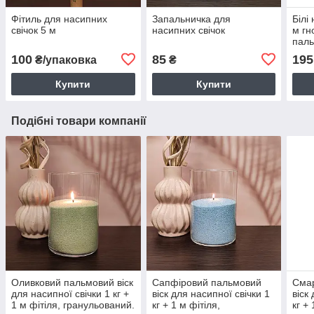
Фітиль для насипних
Запальничка для
Білі 
свічок 5 м
насипних свічок
м гн
паль
100
85
195
₴/упаковка
₴
Купити
Купити
Подібні товари компанії
Оливковий пальмовий віск
Сапфіровий пальмовий
Сма
для насипної свічки 1 кг +
віск для насипної свічки 1
віск
1 м фітіля, гранульований.
кг + 1 м фітіля,
кг + 