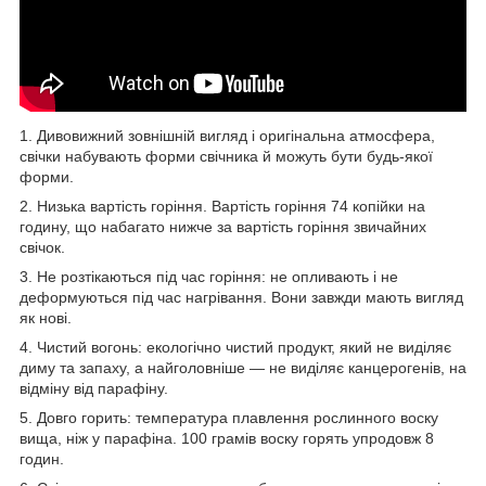
1. Дивовижний зовнішній вигляд і оригінальна атмосфера,
свічки набувають форми свічника й можуть бути будь-якої
форми.
2. Низька вартість горіння. Вартість горіння 74 копійки на
годину, що набагато нижче за вартість горіння звичайних
свічок.
3. Не розтікаються під час горіння: не опливають і не
деформуються під час нагрівання. Вони завжди мають вигляд
як нові.
4. Чистий вогонь: екологічно чистий продукт, який не виділяє
диму та запаху, а найголовніше — не виділяє канцерогенів, на
відміну від парафіну.
5. Довго горить: температура плавлення рослинного воску
вища, ніж у парафіна. 100 грамів воску горять упродовж 8
годин.