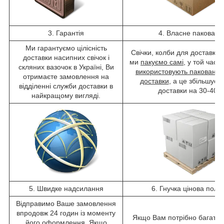
3. Гарантія
4. Власне пакованн
Ми гарантуємо цілісність
Свічки, колби для доставки 
доставки насипних свічок і
ми
пакуємо самі
, у той час
к
скляних вазочок в Україні, Ви
використовують паковання
отримаєте замовлення на
доставки
, а це збільшує в
відділенні служби доставки в
доставки на 30-40%
найкращому вигляді.
5. Швидке надсилання
6. Гнучка цінова політ
Відправимо Ваше замовлення
впродовж 24 годин із моменту
Якщо Вам потрібно багато 
його оформлення. Якщо