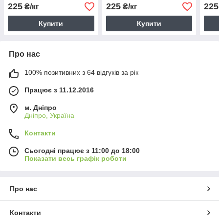
Пісочні свічки у гранулах.
гранульований. Пісочні
гран
225
225
225
₴/кг
₴/кг
свічки у гранулах.
свіч
Купити
Купити
Про нас
100% позитивних з 64 відгуків за рік
Працює з 11.12.2016
м. Дніпро
Дніпро, Україна
Контакти
Сьогодні працює з 11:00 до 18:00
Показати весь графік роботи
Про нас
Контакти