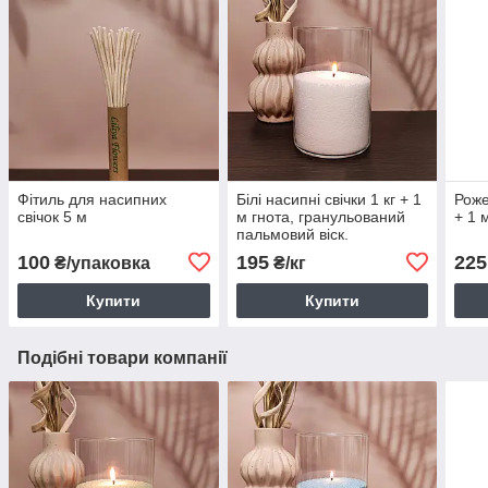
Фітиль для насипних
Білі насипні свічки 1 кг + 1
Роже
свічок 5 м
м гнота, гранульований
+ 1 
пальмовий віск.
100
195
225
₴/упаковка
₴/кг
Купити
Купити
Подібні товари компанії