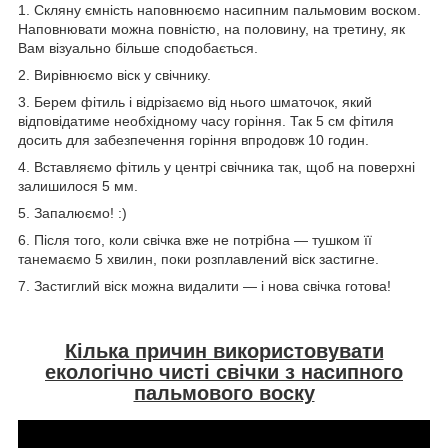
1. Скляну ємність наповнюємо насипним пальмовим воском.
Наповнювати можна повністю, на половину, на третину, як
Вам візуально більше сподобається.
2. Вирівнюємо віск у свічнику.
3. Берем фітиль і відрізаємо від нього шматочок, який
відповідатиме необхідному часу горіння. Так 5 см фітиля
досить для забезпечення горіння впродовж 10 годин.
4. Вставляємо фітиль у центрі свічника так, щоб на поверхні
залишилося 5 мм.
5. Запалюємо! :)
6. Після того, коли свічка вже не потрібна — тушком її
танемаємо 5 хвилин, поки розплавлений віск застигне.
7. Застиглий віск можна видалити — і нова свічка готова!
Кілька причин використовувати
екологічно чисті свічки з насипного
пальмового воску