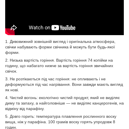
1. Дивовижний зовнішній вигляд і оригінальна атмосфера,
свічки набувають форми свічника й можуть бути будь-якої
форми.
2. Низька вартість горіння. Вартість горіння 74 копійки на
годину, що набагато нижче за вартість горіння звичайних
свічок.
3. Не розтікаються під час горіння: не опливають і не
деформуються під час нагрівання. Вони завжди мають вигляд
як нові.
4. Чистий вогонь: екологічно чистий продукт, який не виділяє
диму та запаху, а найголовніше — не виділяє канцерогенів, на
відміну від парафіну.
5. Довго горить: температура плавлення рослинного воску
вища, ніж у парафіна. 100 грамів воску горять упродовж 8
годин.