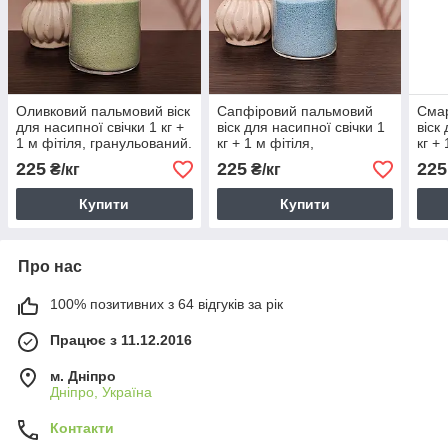
Оливковий пальмовий віск
Сапфіровий пальмовий
Сма
для насипної свічки 1 кг +
віск для насипної свічки 1
віск
1 м фітіля, гранульований.
кг + 1 м фітіля,
кг + 
Пісочні свічки у гранулах.
гранульований. Пісочні
гран
225
225
225
₴/кг
₴/кг
свічки у гранулах.
свіч
Купити
Купити
Про нас
100% позитивних з 64 відгуків за рік
Працює з 11.12.2016
м. Дніпро
Дніпро, Україна
Контакти