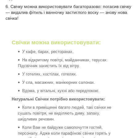
6. Свічку можна використовувати багаторазово: погасив свічку
— видалив фітиль і ванночку застиглого воску — знову нова
свічка!
Свічки можна використовувати:
У кафе, барах, ресторанах.
На відкритому повітрі, майданчиках, терусах.
Підсвічник захистить їх від вітру.
У готелях, хостілах, готелях.
У спа, масажних, манікюрних салонах.
Вдома, у вітальні, кухні або передпокою.
Натуральні Свічки потрібно використовувати:
Коли в приміщенні багато людей, такі свічки не
сушать повітря, не виділяють диму, запаху,
шкідливих речовин.
Коли Вам не байдуже самопочуття гостей,
персоналу, Адже коли парафінові свічки горять у