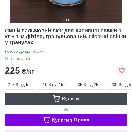
Синій пальмовий віск для насипної свічки 1
кг + 1 м фітіля, гранульований. Пісочні свічки
у гранулах.
Готово до відправки
Опт і роздріб
225
₴/кг
215 ₴
від 5 кг
210 ₴
від 15 кг
205 ₴
від 25 кг
200 ₴
від 5
Купити
або
Купити з