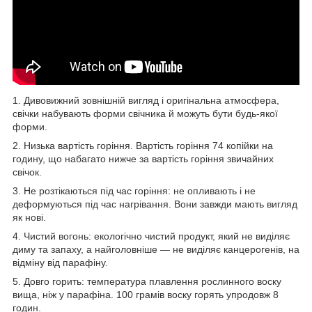
1. Дивовижний зовнішній вигляд і оригінальна атмосфера,
свічки набувають форми свічника й можуть бути будь-якої
форми.
2. Низька вартість горіння. Вартість горіння 74 копійки на
годину, що набагато нижче за вартість горіння звичайних
свічок.
3. Не розтікаються під час горіння: не опливають і не
деформуються під час нагрівання. Вони завжди мають вигляд
як нові.
4. Чистий вогонь: екологічно чистий продукт, який не виділяє
диму та запаху, а найголовніше — не виділяє канцерогенів, на
відміну від парафіну.
5. Довго горить: температура плавлення рослинного воску
вища, ніж у парафіна. 100 грамів воску горять упродовж 8
годин.