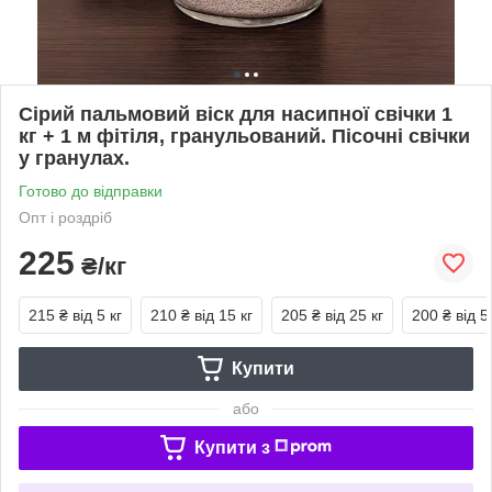
Сірий пальмовий віск для насипної свічки 1
кг + 1 м фітіля, гранульований. Пісочні свічки
у гранулах.
Готово до відправки
Опт і роздріб
225
₴/кг
215 ₴
від 5 кг
210 ₴
від 15 кг
205 ₴
від 25 кг
200 ₴
від 5
Купити
або
Купити з