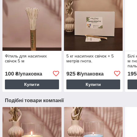
Фітиль для насипних
5 кг насипних свічок + 5
Білі 
свічок 5 м
метрів гнота.
м гн
паль
100
925
195
₴/упаковка
₴/упаковка
Купити
Купити
Подібні товари компанії