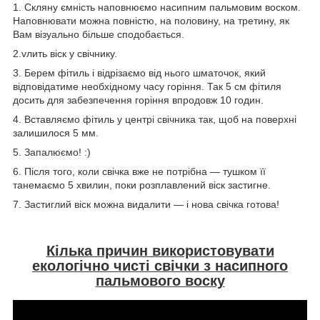
1. Скляну ємність наповнюємо насипним пальмовим воском.
Наповнювати можна повністю, на половину, на третину, як
Вам візуально більше сподобається.
2.vлить віск у свічнику.
3. Берем фітиль і відрізаємо від нього шматочок, який
відповідатиме необхідному часу горіння. Так 5 см фітиля
досить для забезпечення горіння впродовж 10 годин.
4. Вставляємо фітиль у центрі свічника так, щоб на поверхні
залишилося 5 мм.
5. Запалюємо! :)
6. Після того, коли свічка вже не потрібна — тушком її
танемаємо 5 хвилин, поки розплавлений віск застигне.
7. Застиглий віск можна видалити — і нова свічка готова!
Кілька причин використовувати
екологічно чисті свічки з насипного
пальмового воску