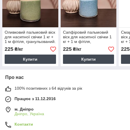
Оливковий пальмовий віск
Сапфіровий пальмовий
Сма
для насипної свічки 1 кг +
віск для насипної свічки 1
віск
1 м фітіля, гранульований.
кг + 1 м фітіля,
кг + 
Пісочні свічки у гранулах.
гранульований. Пісочні
гран
225
225
225
₴/кг
₴/кг
свічки у гранулах.
свіч
Купити
Купити
Про нас
100% позитивних з 64 відгуків за рік
Працює з 11.12.2016
м. Дніпро
Дніпро, Україна
Контакти