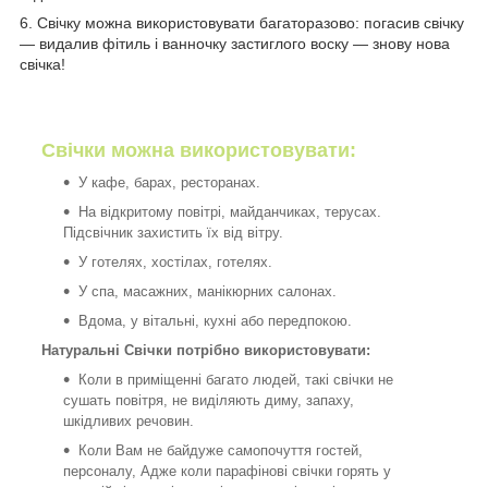
6. Свічку можна використовувати багаторазово: погасив свічку
— видалив фітиль і ванночку застиглого воску — знову нова
свічка!
Свічки можна використовувати:
У кафе, барах, ресторанах.
На відкритому повітрі, майданчиках, терусах.
Підсвічник захистить їх від вітру.
У готелях, хостілах, готелях.
У спа, масажних, манікюрних салонах.
Вдома, у вітальні, кухні або передпокою.
Натуральні Свічки потрібно використовувати:
Коли в приміщенні багато людей, такі свічки не
сушать повітря, не виділяють диму, запаху,
шкідливих речовин.
Коли Вам не байдуже самопочуття гостей,
персоналу, Адже коли парафінові свічки горять у