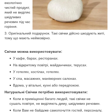
екологічно
чистий продукт,
який не виділяє
шкідливих
речовин під час
горіння.
3. Оригінальний подарунок. Такі свічки дійсно шкодують житі,
тому що мають неймовірно.
Свічки можна використовувати:
У кафе, барах, ресторанах.
На відкритому повітрі, майданчиках, терусах.
У готелях, хостілах, готелях.
У спа, масажних, манікюрних салонах.
Вдома, у вітальні, кухні або передпокою.
Натуральні Свічки потрібно використовувати:
Коли в приміщенні багато людей, такі свічки не
сушать повітря, не виділяють диму, шкідливих речовин.
Коли Вам не байдуже самопочуття гостей, персоналу,