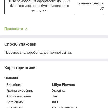
Якщо замовлення оформлене до 35030
впевнені, що зниж
буднього дня, воно буде відправлене
душі
цього дня.
Приховати
Спосіб упаковки
Персональна коробочка для кожної свічки.
Характеристики
Основні
Виробник
Liliya Flowers
Країна виробник
Україна
Ароматизована
Так
Вага свічки
80 г
Вид свічки
Свічка-фігурка