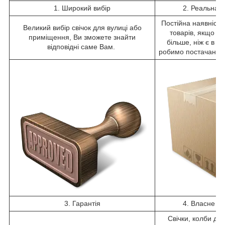
1. Широкий вибір
2. Реальна н
Постійна наявність
Великий вибір свічок для вулиці або
товарів, якщо В
приміщення, Ви зможете знайти
більше, ніж є в н
відповідні саме Вам.
робимо постачанн
3. Гарантія
4. Власне п
Свічки, колби дл