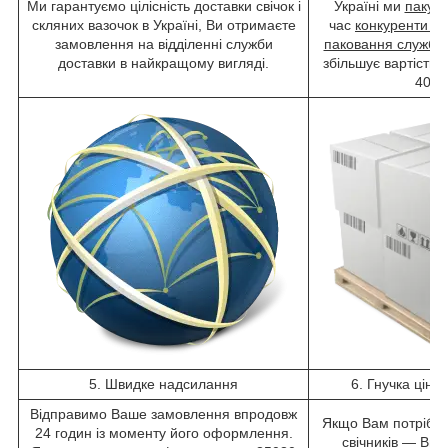
Ми гарантуємо цілісність доставки свічок і
Україні ми
пакуєм
скляних вазочок в Україні, Ви отримаєте
час
конкуренти в
замовлення на відділенні служби
паковання служби 
доставки в найкращому вигляді.
збільшує вартість 
40%
5. Швидке надсилання
6. Гнучка ціно
Відправимо Ваше замовлення впродовж
Якщо Вам потрібно 
24 годин із моменту його оформлення.
свічників — Ви 