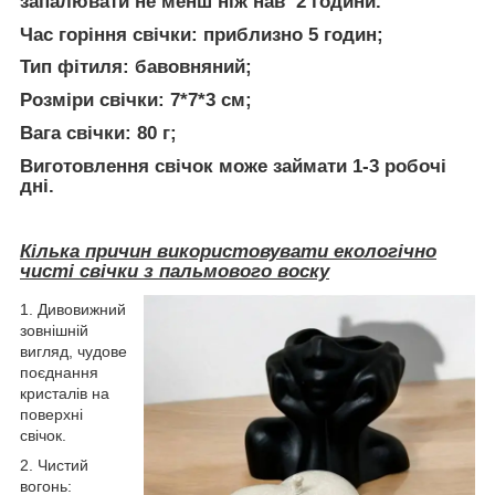
запалювати не менш ніж нав 2 години.
Час горіння свічки: приблизно 5 годин;
Тип фітиля: бавовняний;
Розміри свічки: 7*7*3 см;
Вага свічки: 80 г;
Виготовлення свічок може займати 1-3 робочі
дні.
Кілька причин використовувати екологічно
чисті свічки з пальмового воску
1. Дивовижний
зовнішній
вигляд, чудове
поєднання
кристалів на
поверхні
свічок.
2. Чистий
вогонь: