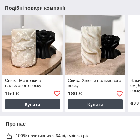
Подібні товари компанії
Свічка Метеліки з
Свічка Хвіля з пальмового
Наси
пальмового воску
воску
см, 
воск
150
180
₴
₴
677
Купити
Купити
Про нас
100% позитивних з 64 відгуків за рік