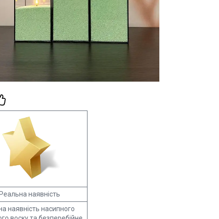
 Реальна наявність
на наявність насипного
го воску та безперебійне