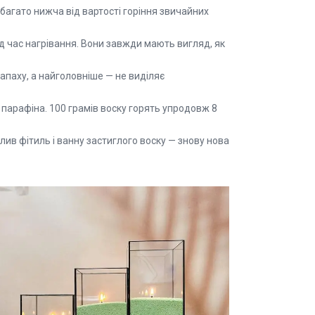
набагато нижча від вартості горіння звичайних
ід час нагрівання. Вони завжди мають вигляд, як
запаху, а найголовніше — не виділяє
 парафіна. 100 грамів воску горять упродовж 8
лив фітиль і ванну застиглого воску — знову нова