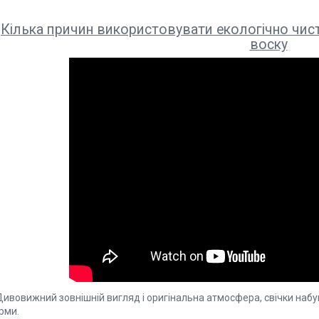
Кілька причин використовувати екологічно чист
воску
Дивовижний зовнішній вигляд і оригінальна атмосфера, свічки набу
рми.