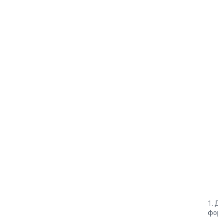
1. 
фо