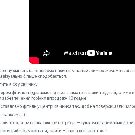
 Скляну ємність наповнюємо насипним пальмовим воском. Наповнюва
м візуально більше сподобається.
лить віск у свічнику.
Берем фітиль і відрізаємо від нього шматочок, який відповідатиме н
я забезпечення горіння впродовж 10 годин.
Вставляємо фітиль у центрі свічника так, щоб на поверхні залишило
Запалюємо! :)
Після того, коли свічка вже не потрібна — тушком її танемаємо 5 хви
Застиглий віск можна видалити — і нова свічка готова!