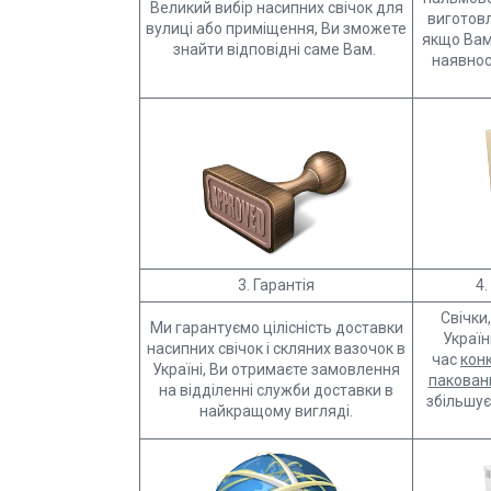
Великий вибір насипних свічок для
виготовл
вулиці або приміщення, Ви зможете
якщо Вам 
знайти відповідні саме Вам.
наявнос
3. Гарантія
4.
Свічки
Ми гарантуємо цілісність доставки
Україн
насипних свічок і скляних вазочок в
час
кон
Україні, Ви отримаєте замовлення
пакован
на відділенні служби доставки в
збільшує
найкращому вигляді.