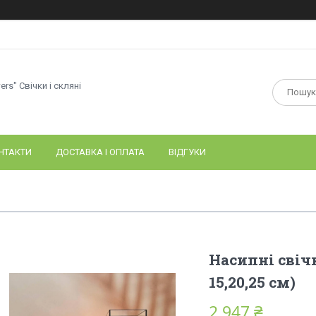
wers" Свічки і скляні
НТАКТИ
ДОСТАВКА І ОПЛАТА
ВІДГУКИ
Насипні свіч
15,20,25 см)
2 947 ₴