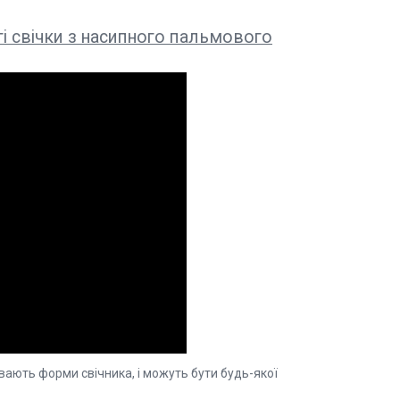
і свічки з насипного пальмового
вають форми свічника, і можуть бути будь-якої