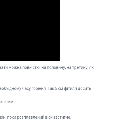
ти можна повністю, на половину, на третину, як
еобхідному часу горіння. Так 5 см фітиля досить
ся 5 мм.
лин, поки розплавлений віск застигне.