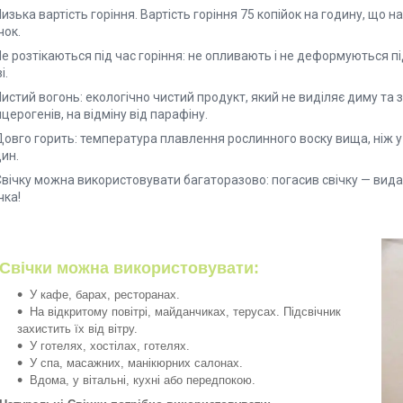
Низька вартість горіння. Вартість горіння 75 копійок на годину, що 
чок.
Не розтікаються під час горіння: не опливають і не деформуються п
і.
Чистий вогонь: екологічно чистий продукт, який не виділяє диму та 
церогенів, на відміну від парафіну.
Довго горить: температура плавлення рослинного воску вища, ніж у
дин.
Свічку можна використовувати багаторазово: погасив свічку — вида
чка!
Свічки можна використовувати:
У кафе, барах, ресторанах.
На відкритому повітрі, майданчиках, терусах. Підсвічник
захистить їх від вітру.
У готелях, хостілах, готелях.
У спа, масажних, манікюрних салонах.
Вдома, у вітальні, кухні або передпокою.