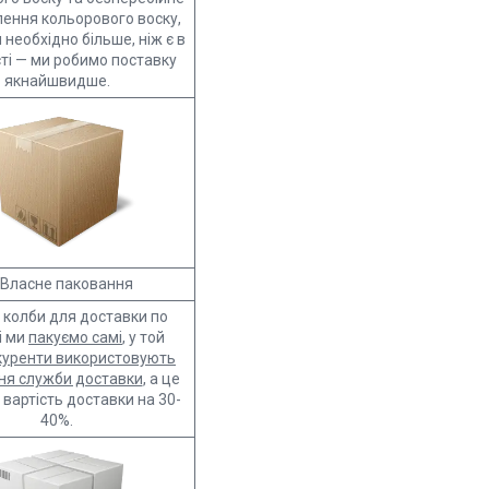
ення кольорового воску,
необхідно більше, ніж є в
ті — ми робимо поставку
якнайшвидше.
 Власне паковання
, колби для доставки по
і ми
пакуємо самі
, у той
куренти використовують
ня служби доставки
, а це
 вартість доставки на 30-
40%.