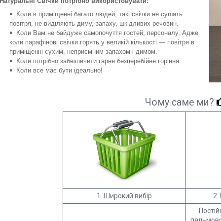
Натуральні Свічки потрібно використовувати:
Коли в приміщенні багато людей, такі свічки не сушать
повітря, не виділяють диму, запаху, шкідливих речовин.
Коли Вам не байдуже самопочуття гостей, персоналу, Адже
коли парафінові свічки горять у великій кількості — повітря в
приміщенні сухим, неприємним запахом і димом.
Коли потрібно забезпечити гарне безперебійне горіння.
Коли все має бути ідеально!
Чому саме ми?
1. Широкий вибір
2.
Постій
пальмово