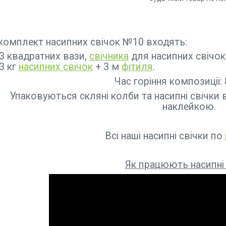
комплект насипних свічок №10 входять:
3 квадратних вази,
свічника
для насипних свічок 
3 кг
насипних свічок
+ 3 м
фітиля
.
Час горіння композиції: 
Упаковуються скляні колби та насипні свічки
наклейкою.
Всі наші насипні свічки по
Як працюють насипні 