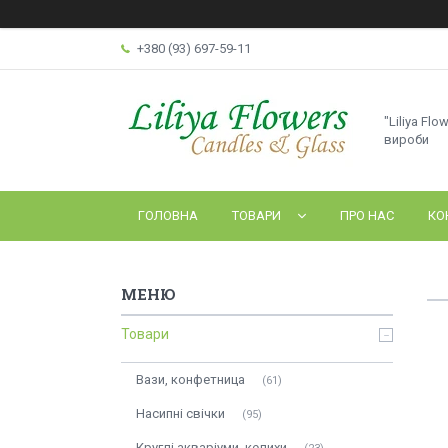
+380 (93) 697-59-11
"Liliya Flo
вироби
ГОЛОВНА
ТОВАРИ
ПРО НАС
КО
Товари
Вази, конфетница
61
Насипні свічки
95
Круглі акваріуми, келихи