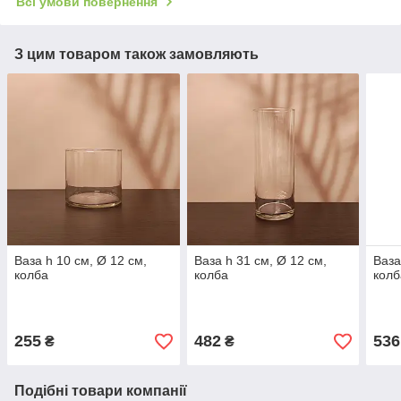
Всі умови повернення
З цим товаром також замовляють
Ваза h 10 см, Ø 12 см,
Ваза h 31 см, Ø 12 см,
Ваза
колба
колба
колб
255
482
536
₴
₴
Подібні товари компанії