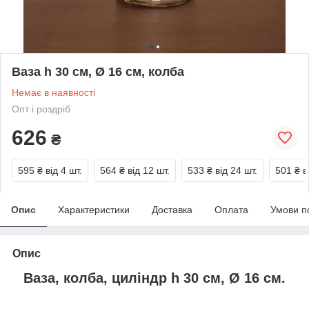
Ваза h 30 см, Ø 16 см, колба
Немає в наявності
Опт і роздріб
626
₴
595 ₴
від 4 шт.
564 ₴
від 12 шт.
533 ₴
від 24 шт.
501 ₴
в
Опис
Характеристики
Доставка
Оплата
Умови п
Опис
Ваза, колба, циліндр h 30 см, Ø 16 см.