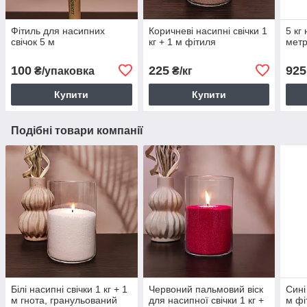
Фітиль для насипних
Коричневі насипні свічки 1
5 кг
свічок 5 м
кг + 1 м фітиля
метр
100
225
925
₴/упаковка
₴/кг
Купити
Купити
Подібні товари компанії
Білі насипні свічки 1 кг + 1
Червоний пальмовий віск
Сині
м гнота, гранульований
для насипної свічки 1 кг +
м фі