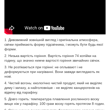
1. Дивовижний зовнішній вигляд і оригінальна атмосфера,
свічки приймають форму підсвічника, і можуть бути будь-якої
форми.
2. Низька вартість горіння. Вартість горіння 74 копійки на
годину, що значно нижче вартості горіння звичайних свічок.
3. Не розтікаються при горінні: не оплывают і не
деформуються при нагріванні. Вони завжди виглядають як
нові.
4. Чистий вогонь: екологічно чистий продукт, який не виділяє
диму і запаху, а найголовніше - не виділяє канцерогенів на
відміну від парафіну.
5. Довго горить: температура плавлення рослинного воску
вище ніж у парафіну. 100 грам воску горять протягом 8 годин.