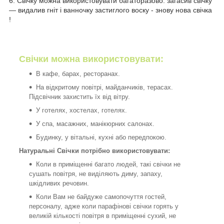
6. Свічку можна використовувати багаторазово: загасив свічку
— видалив гніт і ванночку застиглого воску - знову нова свічка
!
Свічки можна використовувати:
В кафе, барах, ресторанах.
На відкритому повітрі, майданчиків, терасах.
Підсвічник захистить їх від вітру.
У готелях, хостелах, готелях.
У спа, масажних, манікюрних салонах.
Будинку, у вітальні, кухні або передпокою.
Натуральні Свічки потрібно використовувати:
Коли в приміщенні багато людей, такі свічки не
сушать повітря, не виділяють диму, запаху,
шкідливих речовин.
Коли Вам не байдуже самопочуття гостей,
персоналу, адже коли парафінові свічки горять у
великій кількості повітря в приміщенні сухий, не