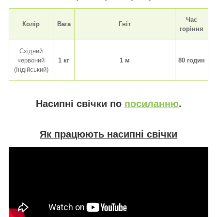
Час
Колір
Вага
Гніт
горіння
Східний
червоний
1 кг
1 м
80 годин
(Індійський)
Насипні свічки по
посиланню
.
Як працюють насипні свічки