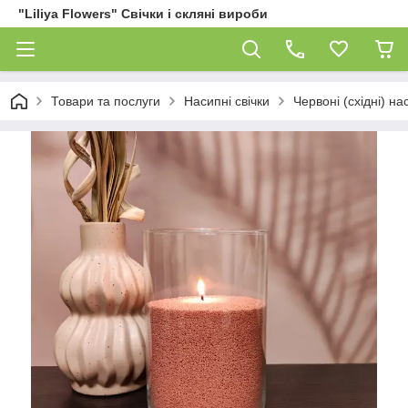
"Liliya Flowers" Свічки і скляні вироби
Товари та послуги
Насипні свічки
Червоні (східні) нас