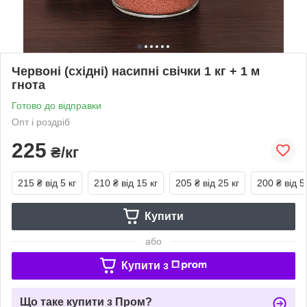
Червоні (східні) насипні свічки 1 кг + 1 м
гнота
Готово до відправки
Опт і роздріб
225
₴/кг
215 ₴
від 5 кг
210 ₴
від 15 кг
205 ₴
від 25 кг
200 ₴
від 5
Купити
або
Купити з
Що таке купити з Пром?