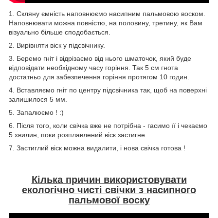
1. Скляну ємність наповнюємо насипним пальмовою воском.
Наповнювати можна повністю, на половину, третину, як Вам
візуально більше сподобається.
2. Вирівняти віск у підсвічнику.
3. Беремо гніт і відрізаємо від нього шматочок, який буде
відповідати необхідному часу горіння. Так 5 см гнота
достатньо для забезпечення горіння протягом 10 годин.
4. Вставляємо гніт по центру підсвічника так, щоб на поверхні
залишилося 5 мм.
5. Запалюємо ! :)
6. Після того, коли свічка вже не потрібна - гасимо її і чекаємо
5 хвилин, поки розплавлений віск застигне.
7. Застиглий віск можна видалити, і нова свічка готова !
Кілька причин використовувати
екологічно чисті свічки з насипного
пальмової воску