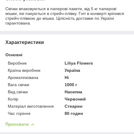
Свічки впаковуються в паперові пакети, від 5 кг паперові
мішки, які пакуються в стрейч-плівку. Гніт в конверті кріпився
стрейч-плівкою до мішка. Цілісність доставки по Україні
гарантована.
Характеристики
Основні
Виробник
Liliya Flowers
Країна виробник
Україна
Ароматизована
Ні
Вага свічки
1000 г
Вид свічки
Насипна
Колір
Червоний
Матеріал виготовлення
Стеарин
Час горіння
80 годин
Приховати